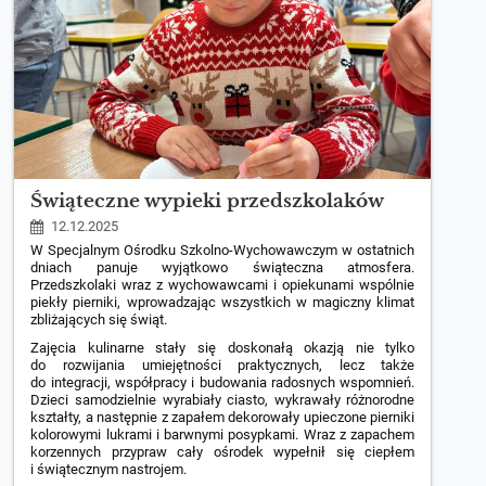
Świąteczne wypieki przedszkolaków
12.12.2025
W Specjalnym Ośrodku Szkolno-Wychowawczym w ostatnich
dniach panuje wyjątkowo świąteczna atmosfera.
Przedszkolaki wraz z wychowawcami i opiekunami wspólnie
piekły pierniki, wprowadzając wszystkich w magiczny klimat
zbliżających się świąt.
Zajęcia kulinarne stały się doskonałą okazją nie tylko
do rozwijania umiejętności praktycznych, lecz także
do integracji, współpracy i budowania radosnych wspomnień.
Dzieci samodzielnie wyrabiały ciasto, wykrawały różnorodne
kształty, a następnie z zapałem dekorowały upieczone pierniki
kolorowymi lukrami i barwnymi posypkami. Wraz z zapachem
korzennych przypraw cały ośrodek wypełnił się ciepłem
i świątecznym nastrojem.