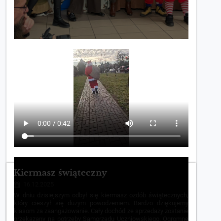
Kiermasz świąteczny
16.12.2025
W dniu dzisiejszym odbył się kiermasz ozdób świątecznych,
który cieszył się dużym powodzeniem. Bardzo dziękujemy
klasom za zaangażowanie. Cały dochód ze sprzedaży zostanie
przekazany na potrzeby Samorządu Uczniowskiego. Ogromne