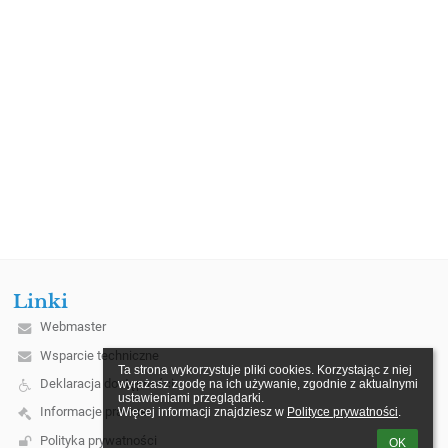
Linki
Webmaster
Wsparcie techniczne
Ta strona wykorzystuje pliki cookies. Korzystając z niej 
Deklaracja dostępności
wyrażasz zgodę na ich używanie, zgodnie z aktualnymi 
ustawieniami przeglądarki.

Informacje prawne
Więcej informacji znajdziesz w 
Polityce prywatności
.
Polityka prywatności
OK