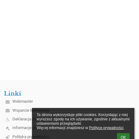
Linki
Webmaster
Wsparcie techniczne
Ta strona wykorzystuje pliki cookies. Korzystając z niej 
Deklaracja dostępności
wyrażasz zgodę na ich używanie, zgodnie z aktualnymi 
ustawieniami przeglądarki.

Informacje prawne
Więcej informacji znajdziesz w 
Polityce prywatności
.
Polityka prywatności
OK