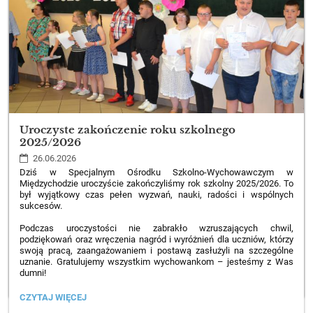
46
Uroczyste zakończenie roku szkolnego
2025/2026
26.06.2026
Dziś w Specjalnym Ośrodku Szkolno-Wychowawczym w
Międzychodzie uroczyście zakończyliśmy rok szkolny 2025/2026. To
był wyjątkowy czas pełen wyzwań, nauki, radości i wspólnych
sukcesów.
Podczas uroczystości nie zabrakło wzruszających chwil,
podziękowań oraz wręczenia nagród i wyróżnień dla uczniów, którzy
swoją pracą, zaangażowaniem i postawą zasłużyli na szczególne
uznanie. Gratulujemy wszystkim wychowankom – jesteśmy z Was
dumni!
UROCZYSTE
CZYTAJ WIĘCEJ
ZAKOŃCZENIE