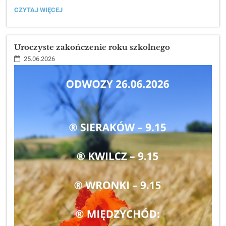
ZAKOŃCZENIE
CZYTAJ WIĘCEJ
ROKU
SZKOLNEGO
NAJSTARSZYCH
KLAS:
Uroczyste zakończenie roku szkolnego
25.06.2026