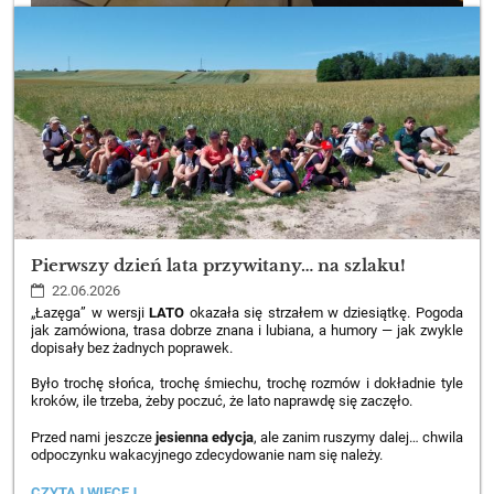
Pierwszy dzień lata przywitany… na szlaku!
22.06.2026
„Łazęga” w wersji
LATO
okazała się strzałem w dziesiątkę. Pogoda
jak zamówiona, trasa dobrze znana i lubiana, a humory — jak zwykle
dopisały bez żadnych poprawek.
Było trochę słońca, trochę śmiechu, trochę rozmów i dokładnie tyle
kroków, ile trzeba, żeby poczuć, że lato naprawdę się zaczęło.
Przed nami jeszcze
jesienna edycja
, ale zanim ruszymy dalej… chwila
odpoczynku wakacyjnego zdecydowanie nam się należy.
PIERWSZY
CZYTAJ WIĘCEJ