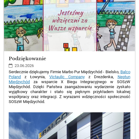
Podziękowanie
23.06.2026
Serdecznie dziękujemy Firmie Marbo Pur Międzychód - Bielsko,
Balco
Poland
z Łowynia,
Victaulic Company
z Drezdenka,
Neptun
Międzychód
za wsparcie X Biegu Integracyjnego w SOSzW
Międzychód. Dzięki Państwa zaangażowaniu wydarzenie zyskało
wyjątkowy charakter i stało się pięknym przykładem lokalnej
współpracy oraz integracji. Z wyrazami wdzięczności społeczność
SOSzW Międzychód.