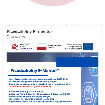
1
2
3
4
5
6
7
8
9
10
Dalej
Przedszkolny E- mentor
31.07.2026