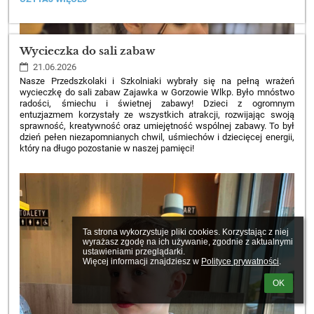
DZIEŃ
LATA
PRZYWITANY…
NA
Wycieczka do sali zabaw
SZLAKU!:
21.06.2026
Nasze Przedszkolaki i Szkolniaki wybrały się na pełną wrażeń
wycieczkę do sali zabaw Zajawka w Gorzowie Wlkp. Było mnóstwo
radości, śmiechu i świetnej zabawy! Dzieci z ogromnym
entuzjazmem korzystały ze wszystkich atrakcji, rozwijając swoją
sprawność, kreatywność oraz umiejętność wspólnej zabawy. To był
dzień pełen niezapomnianych chwil, uśmiechów i dziecięcej energii,
który na długo pozostanie w naszej pamięci!
Ta strona wykorzystuje pliki cookies. Korzystając z niej 
wyrażasz zgodę na ich używanie, zgodnie z aktualnymi 
ustawieniami przeglądarki.

Więcej informacji znajdziesz w 
Polityce prywatności
.
OK